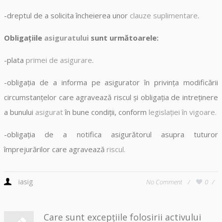
-dreptul de a solicita încheierea unor
clauze suplimentare
.
Obligațiile
asiguratului
sunt următoarele:
-plata
primei de asigurare
.
-obligația de a informa pe asigurator în privința modificării
circumstanțelor care agravează riscul și obligația de intreținere
a bunului
asigurat
în bune condiții, conform
legislației în vigoare.
-obligația de a notifica asigurătorul asupra tuturor
împrejurărilor care agravează
riscul.
iasig
No Comment
0
Care sunt excepțiile folosirii activului