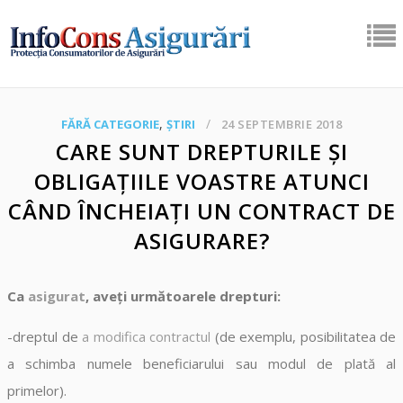
,
FĂRĂ CATEGORIE
ȘTIRI
24 SEPTEMBRIE 2018
CARE SUNT DREPTURILE ȘI
OBLIGAȚIILE VOASTRE ATUNCI
CÂND ÎNCHEIAȚI UN CONTRACT DE
ASIGURARE?
Ca
asigurat
, aveți următoarele drepturi:
-dreptul de
a modifica contractul
(de exemplu, posibilitatea de
a schimba numele beneficiarului sau modul de plată al
primelor).