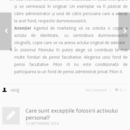
şi se semnează în original. Un exemplar va fi păstrat de
către administrator şi unul de către persoana care a aderat
la acel fond, respectiv dumneavoastră.
Informații necesare
A
Atenţie!
Agentul de marketing vă va solicita o copie a
despre contractul de
d
actului de identitate, cu semnătura dumneavoastră
asigurare de viață
olografă, copie care se va anexa actului original de aderare.
În sistemul Pilonului III puteţi alege să contribuiți la mai
multe fonduri de pensii facultative. Alegerea unui fond de
pensii facultative Pilon III nu este condiţionată de
participarea la un fond de pensii administrat privat Pilon II.
iasig
No Comment
0
Care sunt excepțiile folosirii activului
personal?
10 SEPTEMBRIE 2018