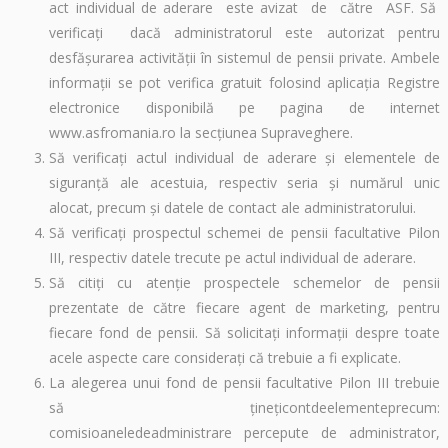
act individual de aderare este avizat de către ASF. Să
verificaţi dacă administratorul este autorizat pentru
desfăşurarea activităţii în sistemul de pensii private. Ambele
informații se pot verifica gratuit folosind aplicaţia Registre
electronice disponibilă pe pagina de internet
www.asfromania.ro la secțiunea Supraveghere.
Să verificaţi actul individual de aderare şi elementele de
siguranţă ale acestuia, respectiv seria şi numărul unic
alocat, precum şi datele de contact ale administratorului.
Să verificaţi prospectul schemei de pensii facultative Pilon
III, respectiv datele trecute pe actul individual de aderare.
Să citiţi cu atenţie prospectele schemelor de pensii
prezentate de către fiecare agent de marketing, pentru
fiecare fond de pensii. Să solicitaţi informaţii despre toate
acele aspecte care consideraţi că trebuie a fi explicate.
La alegerea unui fond de pensii facultative Pilon III trebuie
să ţineţicontdeelementeprecum:
comisioaneledeadministrare percepute de administrator,