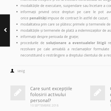
modalităţile de executare, suspendare sau încetare a con
informaţii privind orice drepturi pe care le pot ave
orice
penalităţi
impuse de contract în astfel de cazuri;
modalitatea prin care se plătesc primele şi termenele de 
Știți ce înseamnă
modalităţile şi termenele de plată a indemnizaţiilor de 
coasigurarea?
informaţii despre perioada de graţie;
procedurile de
soluţionare a eventualelor litigii
re
rezolvare pe cale amiabilă a reclamaţiilor formulate
neconstituind o restrângere a dreptului clientului de a rec
iasig
Care sunt excepțiile
folosirii activului
personal?
10 SEPTEMBRIE 2018