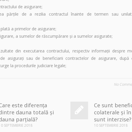
tractului de asigurare;
a părţile de a rezilia contractul înainte de termen sau unilater
plată a primelor de asigurare;
asigurare, a sumelor de răscumpărare şi a sumelor asigurate;
zultate din executarea contractului, respectiv informaţii despre mo
 de asiguraţi sau de beneficiarii contractelor de asigurare, după
urge la procedurile judiciare legale;
No Comme
Care este diferența
Ce sunt benefic
dintre dauna totală și
colaterale și în
dauna parțială?
sunt interzise?
10 SEPTEMBRIE 2018
10 SEPTEMBRIE 2018