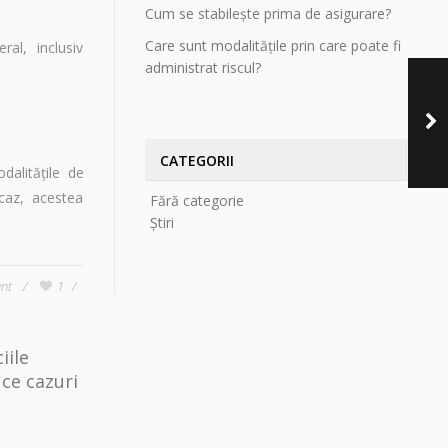
Cum se stabilește prima de asigurare?
Care sunt modalitățile prin care poate fi
al, inclusiv
administrat riscul?
A
d
CATEGORII
dalităţile de
 caz, acestea
Fără categorie
Știri
nt
1
iile
 ce cazuri