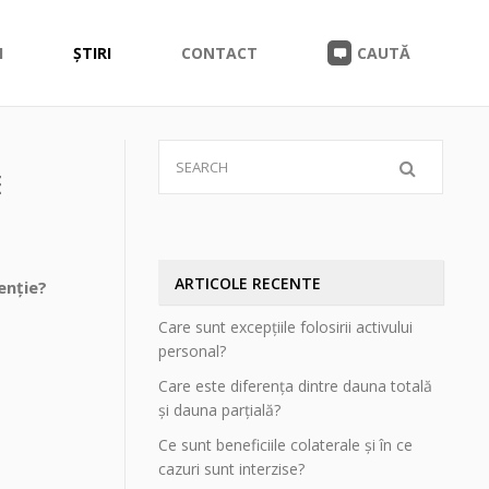
I
ȘTIRI
CONTACT
CAUTĂ
E
ARTICOLE RECENTE
enție?
Care sunt excepțiile folosirii activului
personal?
Care este diferența dintre dauna totală
și dauna parțială?
Ce sunt beneficiile colaterale și în ce
cazuri sunt interzise?