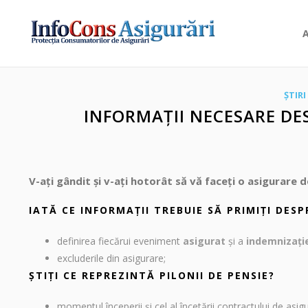
ȘTIRI
INFORMAȚII NECESARE DE
V-ați gândit și v-ați hotorât să vă faceți o asigurare d
IATĂ CE INFORMAȚII TREBUIE SĂ PRIMIȚI
DESP
definirea fiecărui eveniment
asigurat
şi a
indemnizaţie
excluderile din asigurare;
ȘTIȚI CE REPREZINTĂ PILONII DE PENSIE?
momentul începerii şi cel al încetării contractului de asig